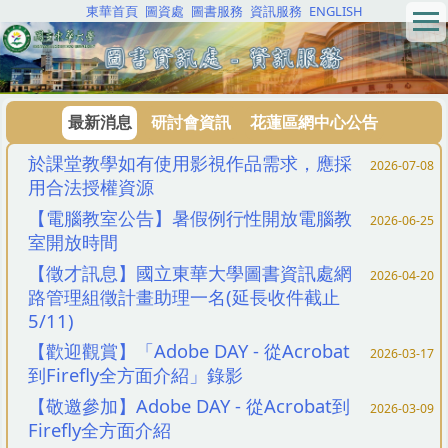
東華首頁
圖資處
圖書服務
資訊服務
ENGLISH
跳
到
主
要
內
最新消息
研討會資訊
花蓮區網中心公告
容
區
於課堂教學如有使用影視作品需求，應採
2026-07-08
用合法授權資源
【電腦教室公告】暑假例行性開放電腦教
2026-06-25
室開放時間
【徵才訊息】國立東華大學圖書資訊處網
2026-04-20
路管理組徵計畫助理一名(延長收件截止
5/11)
【歡迎觀賞】「Adobe DAY - 從Acrobat
2026-03-17
到Firefly全方面介紹」錄影
【敬邀參加】Adobe DAY - 從Acrobat到
2026-03-09
Firefly全方面介紹