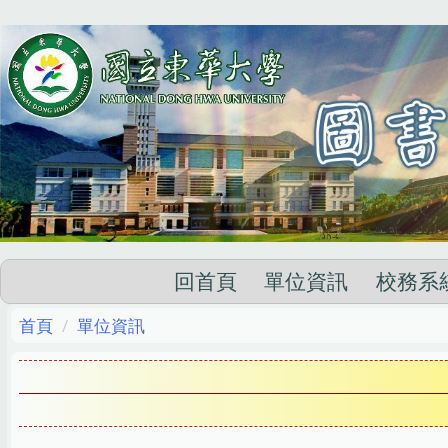
跳
到
主
要
內
容
區
回首頁
單位資訊
校務系
首頁
單位資訊