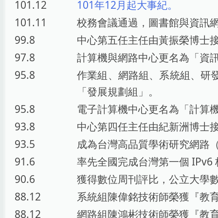
101.12
101年12月起大事紀。
101.11
校務會議通過，圖書館與資訊
99.8
中心第五任主任由黃振榮博士
97.8
計算機與網路中心更名為「資
95.8
作業組、網路組、系統組、研
「發展規劃組」。
95.8
電子計算機中心更名為「計算
93.8
中心第四任主任由紀新洲博士
93.5
成為台灣高品質學術研究網路（
91.6
率先全國完成台灣第一個 IPv
90.6
獲得數位周刊評比，公立大學
88.12
系統組陳偉銘技術師榮獲『教育
88.12
網路組陳鴻彬技術師榮獲『教