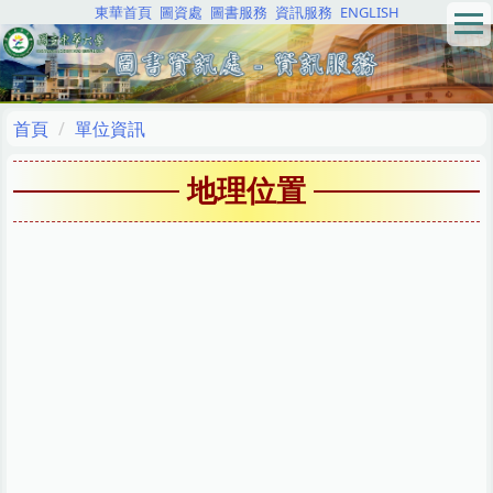
東華首頁
圖資處
圖書服務
資訊服務
ENGLISH
跳
到
主
要
內
首頁
單位資訊
容
區
地理位置