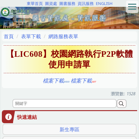
東華首頁
圖資處
圖書服務
資訊服務
ENGLISH
跳
到
主
要
內
首頁
表單下載
網路服務表單
容
區
【LIC608】校園網路執行P2P軟體
使用申請單
檔案下載
檔案下載
瀏覽數:
1528
快速連結
新生專區