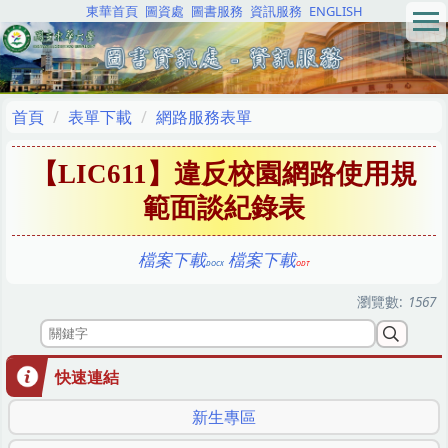
東華首頁
圖資處
圖書服務
資訊服務
ENGLISH
跳
到
主
要
內
首頁
表單下載
網路服務表單
容
區
【LIC611】違反校園網路使用規
範面談紀錄表
檔案下載
檔案下載
瀏覽數:
1567
快速連結
新生專區