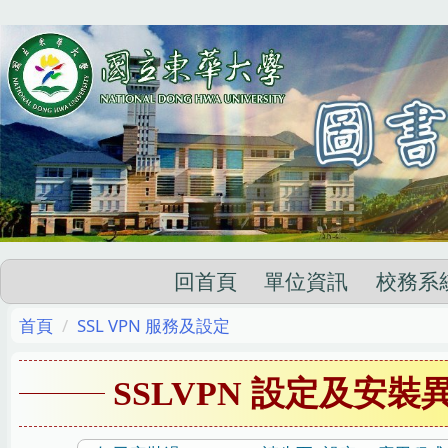
跳
到
主
要
內
容
區
回首頁
單位資訊
校務系
首頁
SSL VPN 服務及設定
SSLVPN 設定及安