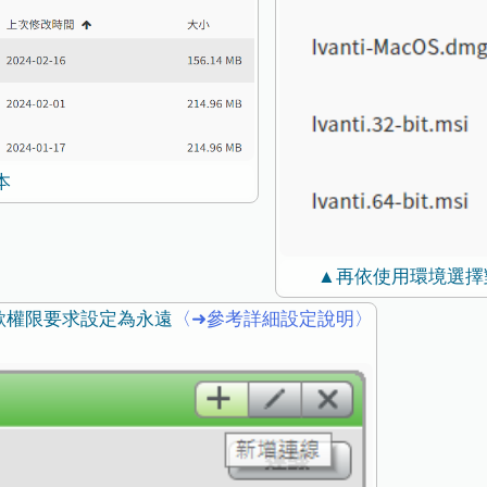
本
▲再依使用環境選擇
欲權限要求設定為永遠
〈➜參考詳細設定說明〉
線