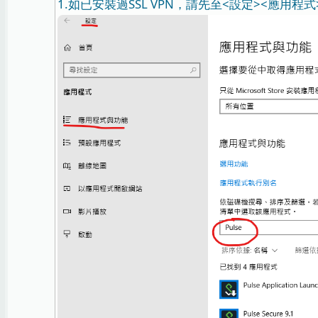
1.如已安裝過SSL VPN，請先至<設定><應用程