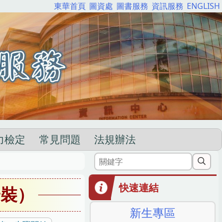
東華首頁
圖資處
圖書服務
資訊服務
ENGLISH
力檢定
常見問題
法規辦法
快速連結
安裝）
新生專區