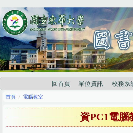
跳
到
主
要
內
容
區
回首頁
單位資訊
校務系
首頁
電腦教室
資PC1電