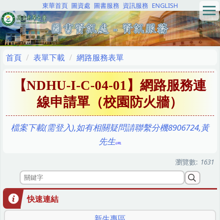
東華首頁
圖資處
圖書服務
資訊服務
ENGLISH
跳
到
主
要
內
首頁
表單下載
網路服務表單
容
區
【NDHU-I-C-04-01】網路服務連
線申請單（校園防火牆）
檔案下載(需登入),如有相關疑問請聯繫分機8906724,黃
先生
瀏覽數:
1631
快速連結
新生專區