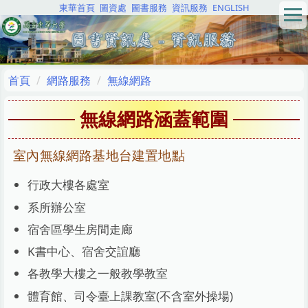
東華首頁
圖資處
圖書服務
資訊服務
ENGLISH
跳
到
主
要
內
首頁
網路服務
無線網路
容
區
無線網路涵蓋範圍
室內無線網路基地台建置地點
行政大樓各處室
系所辦公室
宿舍區學生房間走廊
K書中心、宿舍交誼廳
各教學大樓之一般教學教室
體育館、司令臺上課教室(不含室外操場)