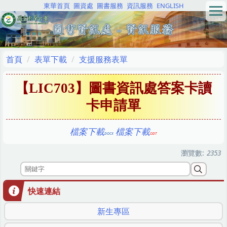
東華首頁
圖資處
圖書服務
資訊服務
ENGLISH
跳
到
主
要
內
首頁
表單下載
支援服務表單
容
區
【LIC703】圖書資訊處答案卡讀
卡申請單
檔案下載
檔案下載
瀏覽數:
2353
快速連結
新生專區