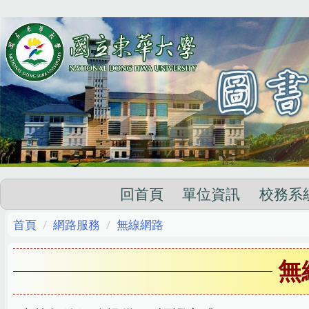
跳
到
主
要
內
容
區
回首頁
單位資訊
校務系
首頁
網路服務
無線網路
無