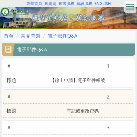
東華首頁
圖資處
圖書服務
資訊服務
ENGLISH
跳
到
主
要
內
首頁
常見問題
電子郵件Q&A
容
區
電子郵件Q&A
1
【線上申請】電子郵件帳號
2
忘記或更改密碼
3