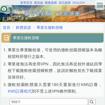
東華首頁
圖資處
圖書服務
資訊服務
ENGLISH
跳
到
主
要
內
首頁
軟體資源
畢業生微軟授權
容
區
畢業生微軟授權
畢業生畢業離校後，可使用的微軟校園授權版本為離
校當時所發行之版本。
畢業後無法再使用VPN，因此無法再從校外連結回學
校下載微軟校園授權軟體，故請於離校前先下載檔案
並保存好。
微軟校園軟體最久需要180天重新進行KMS註冊，
KMS註冊程式
則不受上述VPN條件限制。