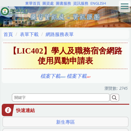
東華首頁
圖資處
圖書服務
資訊服務
ENGLISH
跳
到
主
要
內
首頁
表單下載
網路服務表單
容
區
【LIC402】學人及職務宿舍網路
使用異動申請表
檔案下載
檔案下載
瀏覽數:
2745
快速連結
新生專區